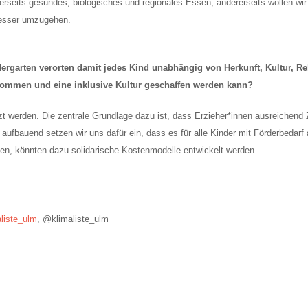
erseits gesundes, biologisches und regionales Essen, andererseits wollen wi
besser umzugehen.
arten verorten damit jedes Kind unabhängig von Herkunft, Kultur, Reli
ommen und eine inklusive Kultur geschaffen werden kann?
werden. Die zentrale Grundlage dazu ist, dass Erzieher*innen ausreichend Z
 aufbauend setzen wir uns dafür ein, dass es für alle Kinder mit Förderbedar
ägen, könnten dazu solidarische Kostenmodelle entwickelt werden.
liste_ulm
, @klimaliste_ulm