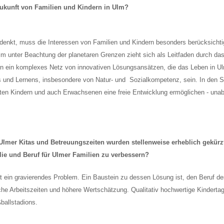
 Zukunft von Familien und Kindern in Ulm?
t denkt, muss die Interessen von Familien und Kindern besonders berücksicht
m unter Beachtung der planetaren Grenzen zieht sich als Leitfaden durch das
ern ein komplexes Netz von innovativen Lösungsansätzen, die das Leben in U
ns und Lernens, insbesondere von Natur- und Sozialkompetenz, sein. In den 
ten Kindern und auch Erwachsenen eine freie Entwicklung ermöglichen - una
 Ulmer Kitas und Betreuungszeiten wurden stellenweise erheblich gekür
lie und Beruf für Ulmer Familien zu verbessern?
 ein gravierendes Problem. Ein Baustein zu dessen Lösung ist, den Beruf des 
he Arbeitszeiten und höhere Wertschätzung. Qualitativ hochwertige Kindertag
ballstadions.