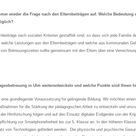
immer wieder die Frage nach den Elternbeiträgen auf. Welche Bedeutun
öglich?
nbeiträge nach sozialen Kriterien gestaffelt sind, so dass sich jede Familie d
n, welche Leistungen aus den Elternbeiträgen und welche aus kommunalen Ge
e von Betreuungszeiten sollte gemeinsam mit den Eltern über eine Verrechnun
tagesbetreuung in Ulm weiterentwickeln und welche Punkte sind Ihnen h
st eine grundlegende Voraussetzung für gelingende Bildung. Wir möchten ein
Maßnahmen für die Stärkung der pädagogischen Arbeit zu entwickeln und umz
er Hirnforschung folgen und auf den Einsatz digitaler Endgeräte von der Kri
erpflichtung zur Smartphonefreiheit bis zur 5. Klasse an. In den höheren Klass
satz von Technologien gefördert werden. Die physische und psychische Gesundh