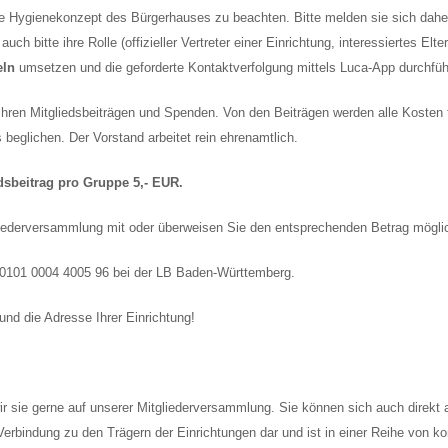
e Hygienekonzept des Bürgerhauses zu beachten. Bitte melden sie sich daher
ch bitte ihre Rolle (offizieller Vertreter einer Einrichtung, interessiertes Elte
eln
umsetzen und die geforderte Kontaktverfolgung mittels Luca-App durchfüh
Ihren Mitgliedsbeiträgen und Spenden. Von den Beiträgen werden alle Kosten 
beglichen. Der Vorstand arbeitet rein ehrenamtlich.
dsbeitrag pro Gruppe 5,- EUR.
tgliederversammlung mit oder überweisen Sie den entsprechenden Betrag mögl
 0101 0004 4005 96 bei der LB Baden-Württemberg.
d die Adresse Ihrer Einrichtung!
ir sie gerne auf unserer Mitgliederversammlung. Sie können sich auch direkt
ie Verbindung zu den Trägern der Einrichtungen dar und ist in einer Reihe von