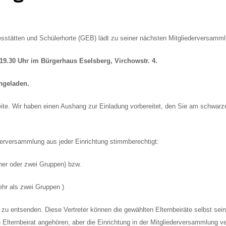
eiräte,
esstätten und Schülerhorte (GEB) lädt zu seiner nächsten Mitgliederversamml
19.30 Uhr im Bürgerhaus Eselsberg, Virchowstr
. 4.
ingeladen.
ite. Wir haben einen Aushang zur Einladung vorbereitet, den Sie am schwarze
erversammlung aus jeder Einrichtung stimmberechtigt:
r oder zwei Gruppen) bzw.
hr als zwei Gruppen )
er zu entsenden. Diese Vertreter können die gewählten Elternbeiräte selbst se
 Elternbeirat angehören, aber die Einrichtung in der Mitgliederversammlung v